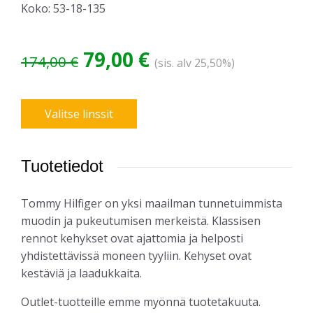
Koko: 53-18-135
Alkuperäinen
Nykyinen
79,00
€
174,00
€
(sis. alv 25,50%)
hinta
hinta
Valitse linssit
oli:
on:
174,00 €.
79,00 €.
Tuotetiedot
Tommy Hilfiger on yksi maailman tunnetuimmista
muodin ja pukeutumisen merkeistä. Klassisen
rennot kehykset ovat ajattomia ja helposti
yhdistettävissä moneen tyyliin. Kehyset ovat
kestäviä ja laadukkaita.
Outlet-tuotteille emme myönnä tuotetakuuta.