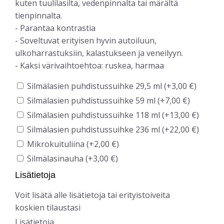
kuten tuulilasilta, vedenpinnalta tai märältä
tienpinnalta.
- Parantaa kontrastia
- Soveltuvat erityisen hyvin autoiluun,
ulkoharrastuksiin, kalastukseen ja veneilyyn.
- Kaksi värivaihtoehtoa: ruskea, harmaa
Silmälasien puhdistussuihke 29,5 ml
(
+
3,00
€
)
Silmälasien puhdistussuihke 59 ml
(
+
7,00
€
)
Silmälasien puhdistussuihke 118 ml
(
+
13,00
€
)
Silmälasien puhdistussuihke 236 ml
(
+
22,00
€
)
Mikrokuituliina
(
+
2,00
€
)
Silmälasinauha
(
+
3,00
€
)
Lisätietoja
Voit lisätä alle lisätietoja tai erityistoiveita
koskien tilaustasi
Lisätietoja