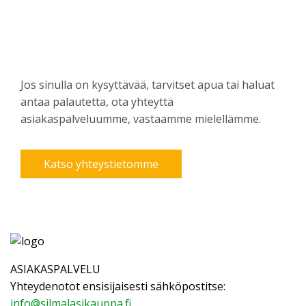
Jos sinulla on kysyttävää, tarvitset apua tai haluat
antaa palautetta, ota yhteyttä
asiakaspalveluumme, vastaamme mielellämme.
Katso yhteystietomme
ASIAKASPALVELU
Yhteydenotot ensisijaisesti sähköpostitse:
info@silmalasikauppa.fi