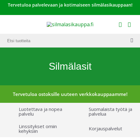
Tervetuloa palvelevaan ja kotimaiseen silmälasikauppaan!
Silmälasit
Tervetuloa ostoksille uuteen verkkokauppaamme!
Luotettava ja nopea
Suomalaista työtä ja
palvelu
palvelua
Linssitykset omiin
Korjauspalvelut
kehyksiin