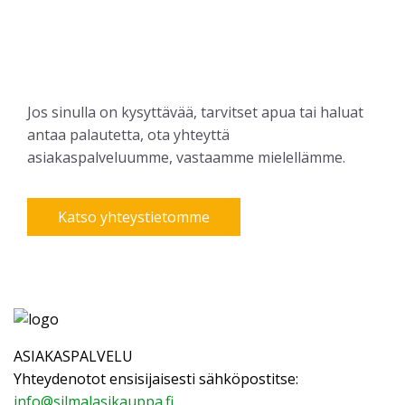
Jos sinulla on kysyttävää, tarvitset apua tai haluat
antaa palautetta, ota yhteyttä
asiakaspalveluumme, vastaamme mielellämme.
Katso yhteystietomme
ASIAKASPALVELU
Yhteydenotot ensisijaisesti sähköpostitse:
info@silmalasikauppa.fi