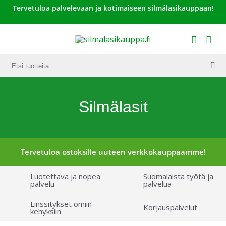
Tervetuloa palvelevaan ja kotimaiseen silmälasikauppaan!
Silmälasit
Tervetuloa ostoksille uuteen verkkokauppaamme!
Luotettava ja nopea
Suomalaista työtä ja
palvelu
palvelua
Linssitykset omiin
Korjauspalvelut
kehyksiin