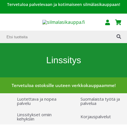
Tervetuloa palvelevaan ja kotimaiseen silmälasikauppaan!
Linssitys
Tervetuloa ostoksille uuteen verkkokauppaamme!
Luotettava ja nopea
Suomalaista työtä ja
palvelu
palvelua
Linssitykset omiin
Korjauspalvelut
kehyksiin