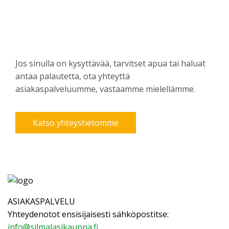
Jos sinulla on kysyttävää, tarvitset apua tai haluat
antaa palautetta, ota yhteyttä
asiakaspalveluumme, vastaamme mielellämme.
Katso yhteystietomme
ASIAKASPALVELU
Yhteydenotot ensisijaisesti sähköpostitse:
info@silmalasikauppa.fi