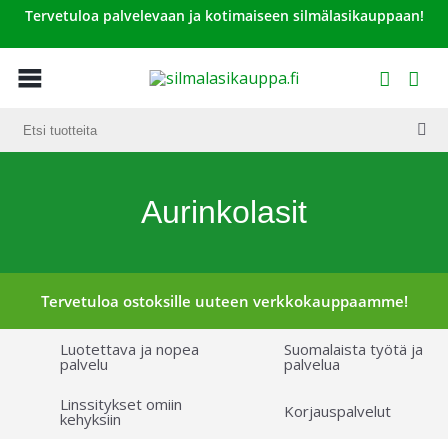
Tervetuloa palvelevaan ja kotimaiseen silmälasikauppaan!
Aurinkolasit
Tervetuloa ostoksille uuteen verkkokauppaamme!
Luotettava ja nopea
Suomalaista työtä ja
palvelu
palvelua
Linssitykset omiin
Korjauspalvelut
kehyksiin