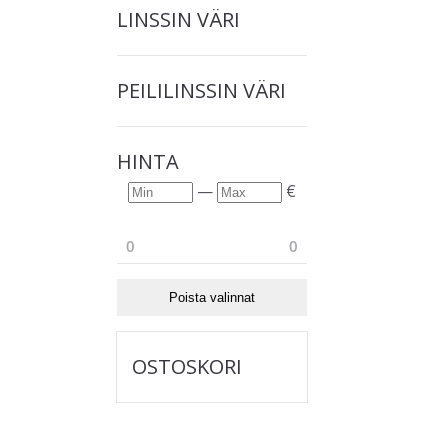
LINSSIN VÄRI
PEILILINSSIN VÄRI
HINTA
Min
Max
—
€
0
0
Poista valinnat
OSTOSKORI