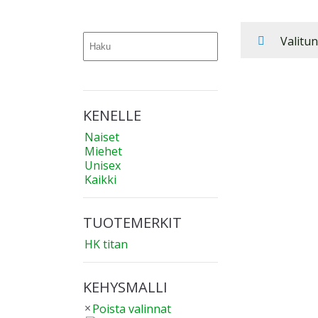
Haku
Valitun
KENELLE
Naiset
Miehet
Unisex
Kaikki
TUOTEMERKIT
HK titan
KEHYSMALLI
Poista valinnat