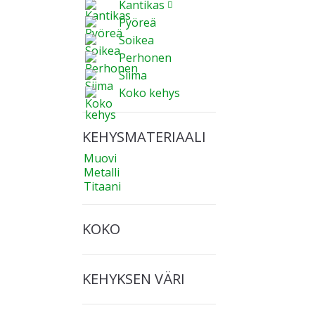
Kantikas
Pyöreä
Soikea
Perhonen
Siima
Koko kehys
KEHYSMATERIAALI
Muovi
Metalli
Titaani
KOKO
KEHYKSEN VÄRI