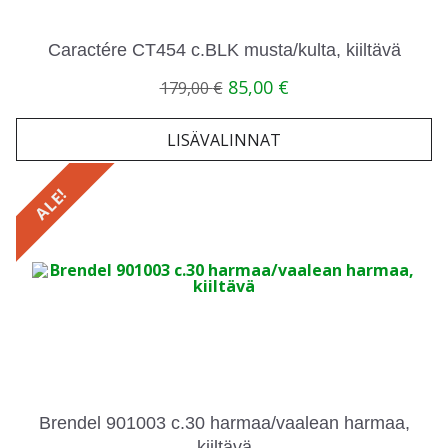
Caractére CT454 c.BLK musta/kulta, kiiltävä
Alkuperäinen
Nykyinen
85,00
€
179,00
€
hinta
hinta
oli:
on:
179,00 €.
85,00 €.
LISÄVALINNAT
ALE!
Brendel 901003 c.30 harmaa/vaalean harmaa,
kiiltävä