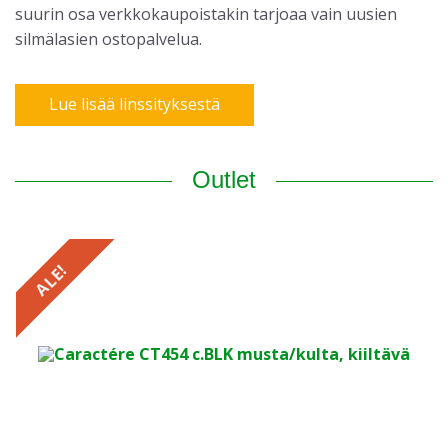
suurin osa verkkokaupoistakin tarjoaa vain uusien
silmälasien ostopalvelua.
Lue lisää linssityksestä
Outlet
ALE!