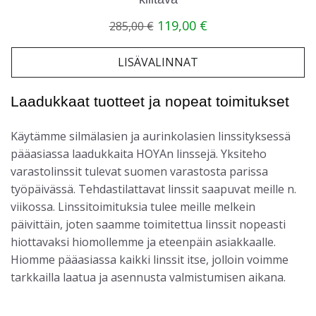
Alkuperäinen
Nykyinen
119,00
€
285,00
€
hinta
hinta
oli:
on:
285,00 €.
119,00 €.
LISÄVALINNAT
Laadukkaat tuotteet ja nopeat toimitukset
Käytämme silmälasien ja aurinkolasien linssityksessä
pääasiassa laadukkaita HOYAn linssejä. Yksiteho
varastolinssit tulevat suomen varastosta parissa
työpäivässä. Tehdastilattavat linssit saapuvat meille n.
viikossa. Linssitoimituksia tulee meille melkein
päivittäin, joten saamme toimitettua linssit nopeasti
hiottavaksi hiomollemme ja eteenpäin asiakkaalle.
Hiomme pääasiassa kaikki linssit itse, jolloin voimme
tarkkailla laatua ja asennusta valmistumisen aikana.