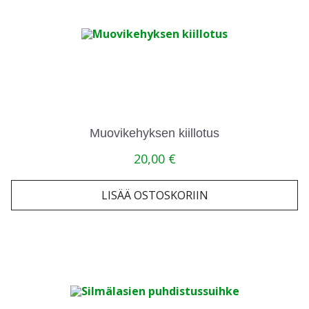
Muovikehyksen kiillotus
20,00
€
LISÄÄ OSTOSKORIIN
Tällä
tuotteella
on
useampi
muunnelma.
Voit
tehdä
valinnat
tuotteen