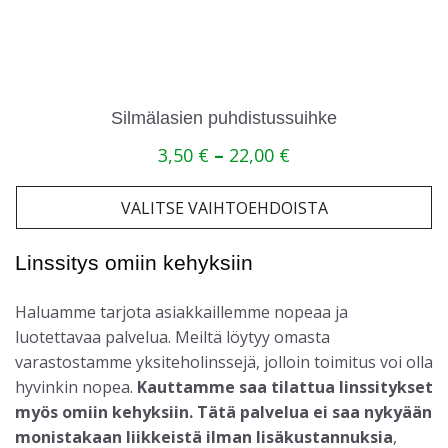
sivulla.
Silmälasien puhdistussuihke
Hintaluokka:
3,50
€
–
22,00
€
3,50 €
-
22,00 €
VALITSE VAIHTOEHDOISTA
Linssitys omiin kehyksiin
Haluamme tarjota asiakkaillemme nopeaa ja
luotettavaa palvelua. Meiltä löytyy omasta
varastostamme yksiteholinssejä, jolloin toimitus voi olla
hyvinkin nopea.
Kauttamme saa tilattua linssitykset
myös omiin kehyksiin. Tätä palvelua ei saa nykyään
monistakaan liikkeistä ilman lisäkustannuksia
,