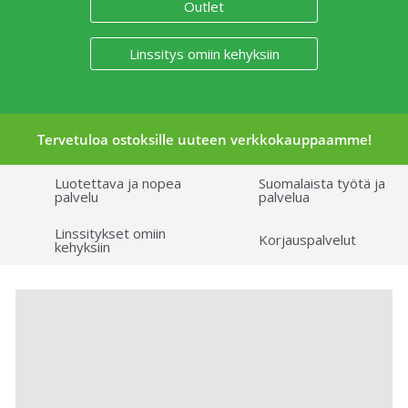
Outlet
Linssitys omiin kehyksiin
Tervetuloa ostoksille uuteen verkkokauppaamme!
Luotettava ja nopea
Suomalaista työtä ja
palvelu
palvelua
Linssitykset omiin
Korjauspalvelut
kehyksiin